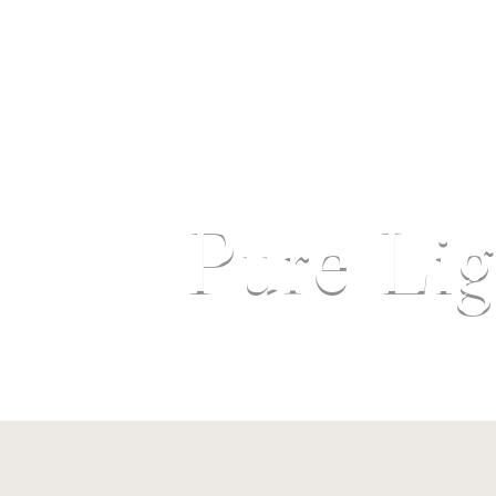
Ho
Pure Lig