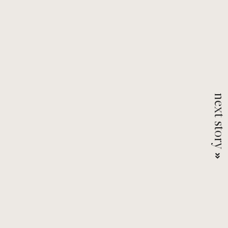
l
next stor
 &